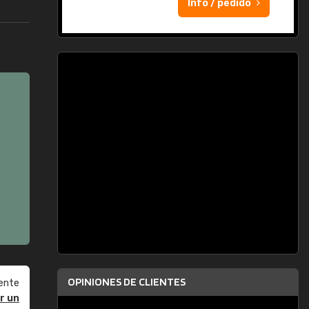
Info / pedido
OPINIONES DE CLIENTES
ente
r un