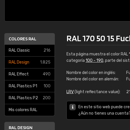
RAL 170 50 15 Fuc
COLORES RAL
RAL Classic
216
Esta página muestra el color RAL
categoría
100 - 190
, parte del si
RAL Design
1.825
Nombre del color en inglés:
F
RAL Effect
490
Nombre del color en alemán:
F
RAL Plastics P1
100
LRV
(light reflectance value):
2
RAL Plastics P2
200
En este sitio web puede cre
Mis colores RAL
¿Aún no tienes una cuenta
RAL DESIGN