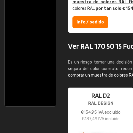
muestra de colores RAL fí
colores RAL
por tan solo €15
Info / pedido
Ver RAL 170 50 15 Fuc
Es un riesgo tomar una decisión 
seguro del color correcto, reco
comprar un muestra de colores R
RAL D2
RAL DESIGN
€
154,95
IVA excluido
€
187,49
IVA incluido