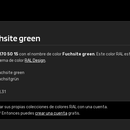
hsite green
170 50 15
con el nombre de color
Fuchsite green
. Este color RAL es
stema de color
RAL Design
.
uchsite green
uchsitgrün
€15
1,31
RAL K7 a base de a
ar sus propias colecciones de colores RAL con una cuenta.
216 colores RAL Class
? Entonces puedes
crear una cuenta
gratis.
5 x 15 cm, brillo