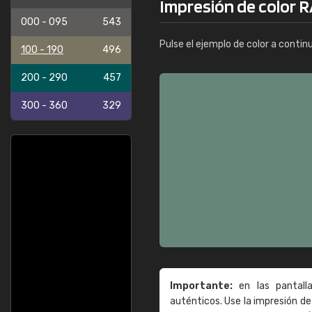
Impresión de color R
000 - 095
543
Pulse el ejemplo de color a contin
100 - 190
496
200 - 290
457
300 - 360
329
Importante:
en las pantall
auténticos. Use la impresión 