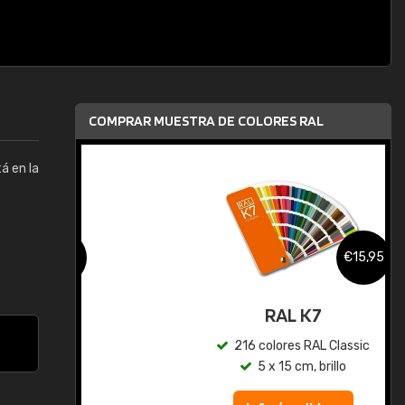
COMPRAR MUESTRA DE COLORES RAL
tá en la
,95
€15,95
gua
RAL K7
ic
216 colores RAL Classic
5 x 15 cm, brillo