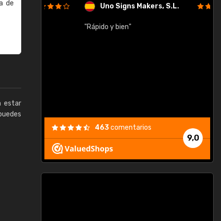
a de
Uno Signs Makers, S.L.
cil
"Rápido y bien"
"
c
a estar
puedes
463
comentarios
9,0