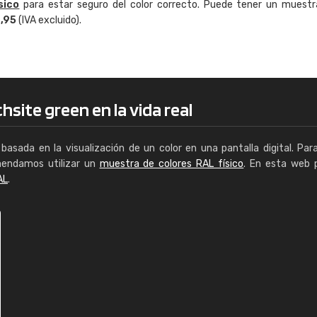
sico
para estar seguro del color correcto. Puede tener un muestr
Enrique
4,95
(IVA excluido).
"Buen servicio. No obstante No es fá
encontrar/comprar lo que se busca"
hsite green en la vida real
basada en la visualización de un color en una pantalla digital. Par
mendamos utilizar un
muestra de colores RAL físico
. En esta web 
AL
.