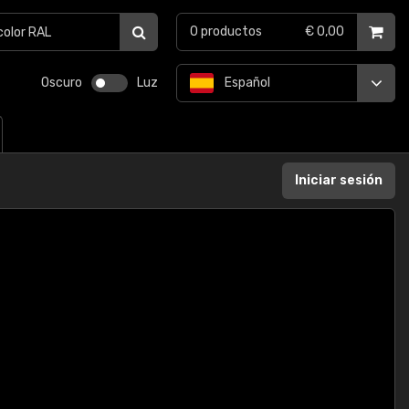
0
productos
€ 0,00
Oscuro
Luz
Español
Iniciar sesión