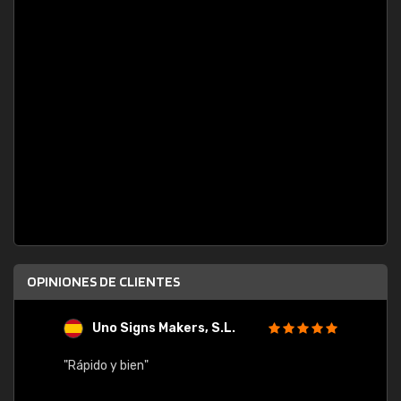
OPINIONES DE CLIENTES
Uno Signs Makers, S.L.
s
"Rápido y bien"
"Buen 
consu