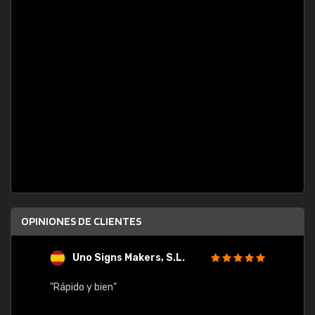
OPINIONES DE CLIENTES
Uno Signs Makers, S.L.
s
"Rápido y bien"
"Buen 
consu