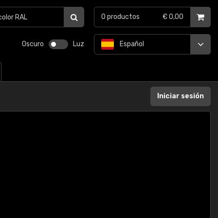
0
productos
€ 0,00
Oscuro
Luz
Español
Iniciar sesión