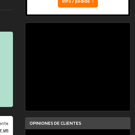
Info / pedido
OPINIONES DE CLIENTES
ente
r un