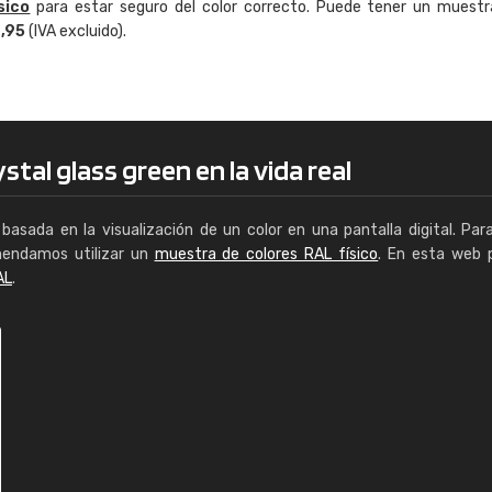
sico
para estar seguro del color correcto. Puede tener un muestr
Uno Signs Makers, S.L.
4,95
(IVA excluido).
 obstante No es fácil
"Rápido y bien"
 lo que se busca"
stal glass green en la vida real
basada en la visualización de un color en una pantalla digital. Par
mendamos utilizar un
muestra de colores RAL físico
. En esta web 
AL
.