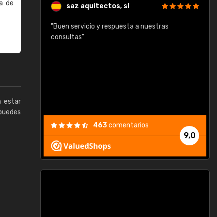
a de
saz aquitectos, sl
"Buen servicio y respuesta a nuestras
consultas"
a estar
puedes
463
comentarios
9,0