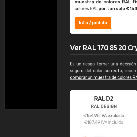
muestra de colores RAL fí
Enrique
colores RAL
por tan solo €15
"Buen servicio. No
Info / pedido
encontrar/comprar
Ver RAL 170 85 20 Cry
Es un riesgo tomar una decisión 
seguro del color correcto, reco
comprar un muestra de colores R
RAL D2
RAL DESIGN
€
154,95
IVA excluido
€
187,49
IVA incluido