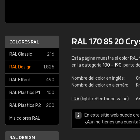
RAL 170 85 20 Cry
COLORES RAL
RAL Classic
216
Esta página muestra el color RAL
en la categoría
100 - 190
, parte d
RAL Design
1.825
Nombre del color en inglés:
Cr
RAL Effect
490
Nombre del color en alemán:
Kr
RAL Plastics P1
100
LRV
(light reflectance value):
6
RAL Plastics P2
200
RAL K7
En este sitio web puede cre
Mis colores RAL
216 
¿Aún no tienes una cuenta
RAL DESIGN