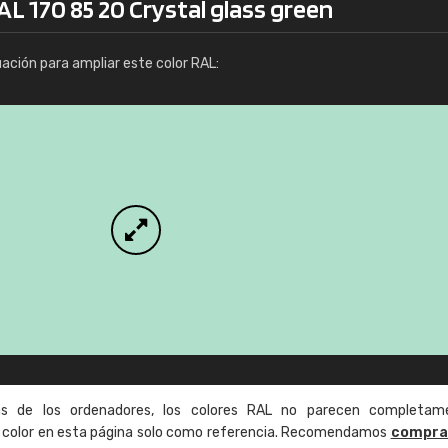
AL 170 85 20 Crystal glass green
fo / pedido
Info / pedido
uación para ampliar este color RAL:
as de los ordenadores, los colores RAL no parecen completam
de color en esta página solo como referencia. Recomendamos
compra