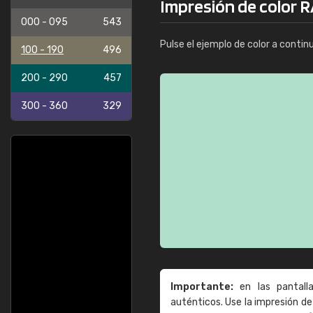
Impresión de color R
In
000 - 095
543
Pulse el ejemplo de color a contin
100 - 190
496
200 - 290
457
300 - 360
329
Importante:
en las pantall
auténticos. Use la impresión 