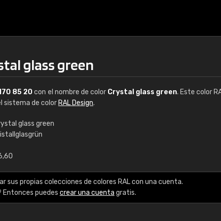
stal glass green
170 85 20
con el nombre de color
Crystal glass green
. Este color R
el sistema de color
RAL Design
.
ystal glass green
istallglasgrün
€15,95
€15
6,60
 a base de agua
RAL K7
ar sus propias colecciones de colores RAL con una cuenta.
colores RAL Classic
216 colores RAL Class
? Entonces puedes
crear una cuenta
gratis.
5 x 15 cm, brillo
5 x 15 cm, brillo