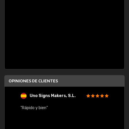
OPINIONES DE CLIENTES
Uno Signs Makers, S.L.
s
"Rápido y bien"
"Buen 
consu