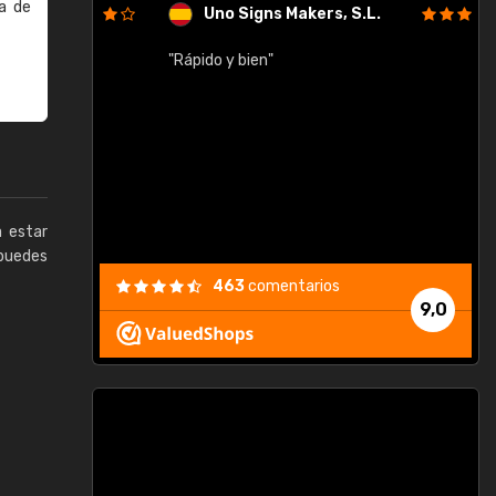
a de
Uno Signs Makers, S.L.
cil
"Rápido y bien"
"
c
a estar
puedes
463
comentarios
9,0