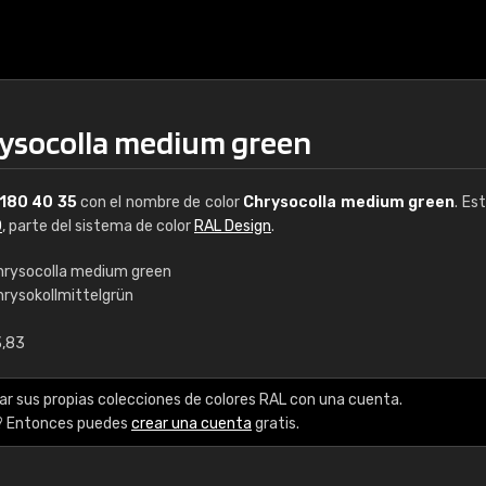
rysocolla medium green
180 40 35
con el nombre de color
Chrysocolla medium green
. Es
0
, parte del sistema de color
RAL Design
.
hrysocolla medium green
hrysokollmittelgrün
€15
3,83
RAL K7 a base de a
ar sus propias colecciones de colores RAL con una cuenta.
216 colores RAL Class
? Entonces puedes
crear una cuenta
gratis.
5 x 15 cm, brillo