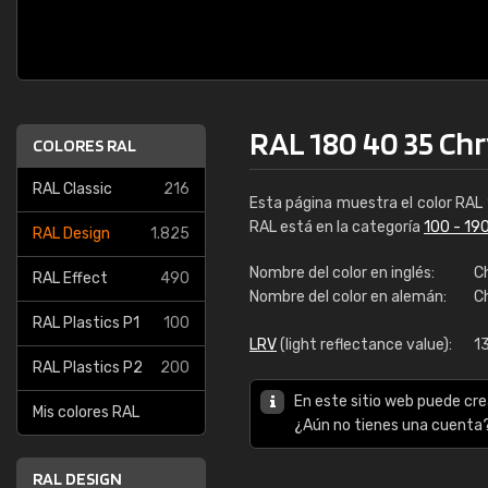
RAL 180 40 35 Ch
COLORES RAL
RAL Classic
216
Esta página muestra el color RAL
RAL está en la categoría
100 - 19
RAL Design
1.825
Nombre del color en inglés:
C
RAL Effect
490
Nombre del color en alemán:
C
RAL Plastics P1
100
LRV
(light reflectance value):
1
RAL Plastics P2
200
En este sitio web puede cre
Mis colores RAL
¿Aún no tienes una cuenta
RAL DESIGN