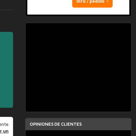
Info / pedido
OPINIONES DE CLIENTES
ente
r un