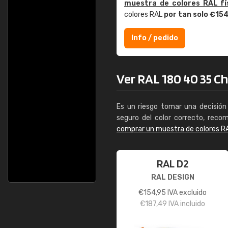
muestra de colores RAL fí
colores RAL
por tan solo €15
Info / pedido
Ver RAL 180 40 35 Ch
Es un riesgo tomar una decisión 
seguro del color correcto, reco
comprar un muestra de colores R
RAL D2
RAL DESIGN
€
154,95
IVA excluido
€
187,49
IVA incluido