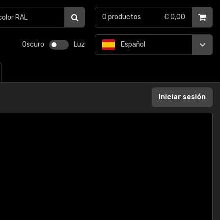
0
productos
€ 0,00
Oscuro
Luz
Español
Iniciar sesión