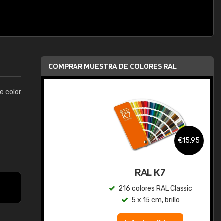
COMPRAR MUESTRA DE COLORES RAL
te color
,95
€15,95
gua
RAL K7
ic
216 colores RAL Classic
5 x 15 cm, brillo