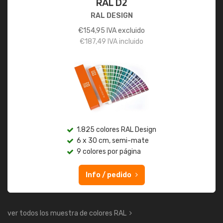
RAL D2
RAL DESIGN
€
154,95
IVA excluido
€
187,49
IVA incluido
1.825 colores RAL Design
6 x 30 cm, semi-mate
9 colores por página
Info / pedido
ver todos los muestra de colores RAL