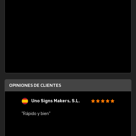
OPINIONES DE CLIENTES
Uno Signs Makers, S.L.
s
"Rápido y bien"
"Buen 
consu