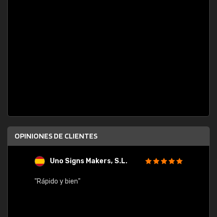
OPINIONES DE CLIENTES
Uno Signs Makers, S.L.
s
"Rápido y bien"
"Buen 
consu