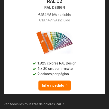
RAL D2
RAL DESIGN
€
154,95
IVA excluido
€
187,49
IVA incluido
1.825 colores RAL Design
6 x 30 cm, semi-mate
9 colores por página
Info / pedido
ver todos los muestra de colores RAL