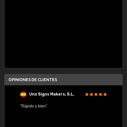
OPINIONES DE CLIENTES
Uno Signs Makers, S.L.
s
"Rápido y bien"
"Buen 
consu