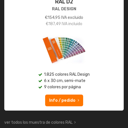
RAL D2
RAL DESIGN
€
154,95
IVA excluido
€
187,49
IVA incluido
1.825 colores RAL Design
6 x 30 cm, semi-mate
9 colores por página
Info / pedido
ver todos los muestra de colores RAL