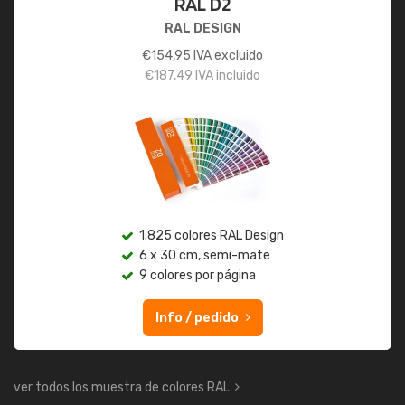
RAL D2
RAL DESIGN
€
154,95
IVA excluido
€
187,49
IVA incluido
1.825 colores RAL Design
6 x 30 cm, semi-mate
9 colores por página
Info / pedido
ver todos los muestra de colores RAL