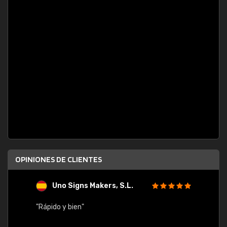
OPINIONES DE CLIENTES
Uno Signs Makers, S.L.
s
"Rápido y bien"
"Buen 
consu