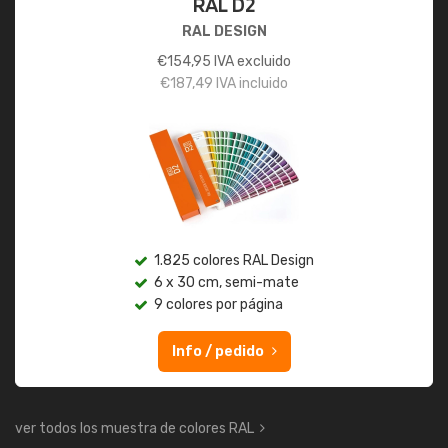
RAL D2
RAL DESIGN
€
154,95
IVA excluido
€
187,49
IVA incluido
1.825 colores RAL Design
6 x 30 cm, semi-mate
9 colores por página
Info / pedido
ver todos los muestra de colores RAL