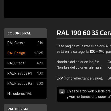
RAL 190 60 35 Ce
COLORES RAL
RAL Classic
216
Esta página muestra el color RAL
está en la categoría
100 - 190
, pa
RAL Design
1.825
Nombre del color en inglés:
C
RAL Effect
490
Nombre del color en alemán:
K
RAL Plastics P1
100
LRV
(light reflectance value):
3
RAL Plastics P2
200
En este sitio web puede cre
Mis colores RAL
¿Aún no tienes una cuenta
RAL DESIGN