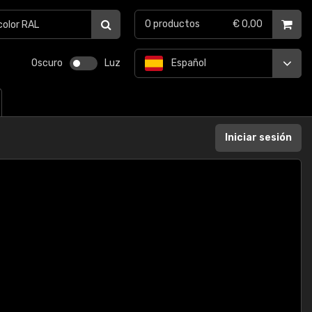
0
productos
€ 0,00
Oscuro
Luz
Español
Iniciar sesión