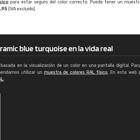
sico
para estar seguro del color correcto. Puede tener un muestr
Enrique
4,95
(IVA excluido).
"Buen servicio. No obstante No es fá
encontrar/comprar lo que se busca"
amic blue turquoise en la vida real
basada en la visualización de un color en una pantalla digital. Par
mendamos utilizar un
muestra de colores RAL físico
. En esta web 
AL
.