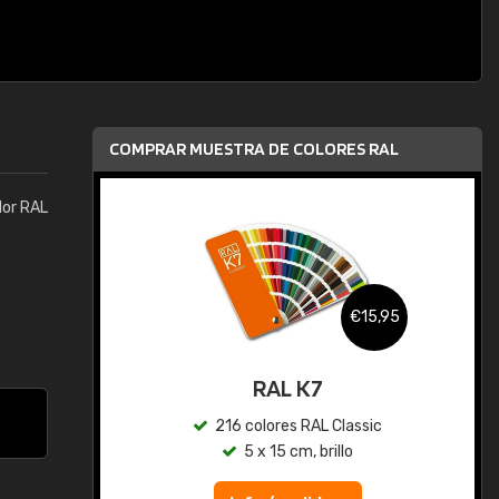
COMPRAR MUESTRA DE COLORES RAL
lor RAL
,95
€15,95
gua
RAL K7
ic
216 colores RAL Classic
5 x 15 cm, brillo