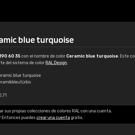
ramic blue turquoise
190 60 35
con el nombre de color
Ceramic blue turquoise
. Este co
rte del sistema de color
RAL Design
.
eramic blue turquoise
eramikbleutürkis
€15
0,71
RAL K7 a base de a
ar sus propias colecciones de colores RAL con una cuenta.
216 colores RAL Class
? Entonces puedes
crear una cuenta
gratis.
5 x 15 cm, brillo