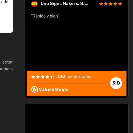
a de
Uno Signs Makers, S.L.
cil
"Rápido y bien"
"
c
a estar
puedes
463
comentarios
9,0