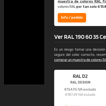
muestra de colores RAL fí
colores RAL
por tan solo €15
Info / pedido
Ver RAL 190 60 35 Cer
Es un riesgo tomar una decisión 
seguro del color correcto, reco
comprar un muestra de colores R
RAL D2
RAL DESIGN
€
154,95
IVA excluido
€
187,49
IVA incluido