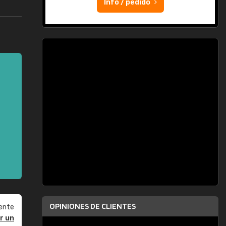
Info / pedido
OPINIONES DE CLIENTES
ente
r un