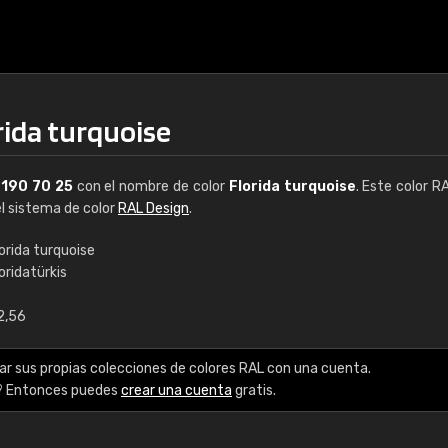
rida turquoise
L
190 70 25
con el nombre de color
Florida turquoise
. Este color R
el sistema de color
RAL Design
.
orida turquoise
oridatürkis
€15
2,56
RAL K7 a base de a
ar sus propias colecciones de colores RAL con una cuenta.
216 colores RAL Class
? Entonces puedes
crear una cuenta
gratis.
5 x 15 cm, brillo