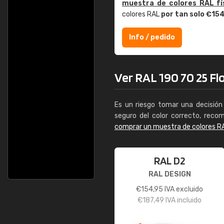
muestra de colores RAL fí
colores RAL
por tan solo €15
Info / pedido
Ver RAL 190 70 25 Flo
Es un riesgo tomar una decisión 
seguro del color correcto, reco
comprar un muestra de colores R
RAL D2
RAL DESIGN
€
154,95
IVA excluido
€
187,49
IVA incluido