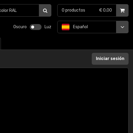
0
productos
€ 0,00
Oscuro
Luz
Español
Iniciar sesión