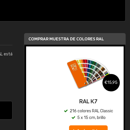
COMPRAR MUESTRA DE COLORES RAL
AL está
,95
€15,95
gua
RAL K7
ic
216 colores RAL Classic
5 x 15 cm, brillo