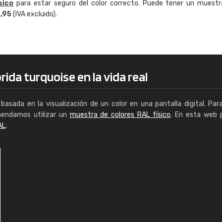
sico
para estar seguro del color correcto. Puede tener un muestr
Enrique
4,95
(IVA excluido).
"Buen servicio. No obstante No es fá
encontrar/comprar lo que se busca"
rida turquoise en la vida real
basada en la visualización de un color en una pantalla digital. Par
mendamos utilizar un
muestra de colores RAL físico
. En esta web 
AL
.