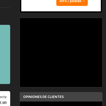
Info / pedido
OPINIONES DE CLIENTES
ente
r un