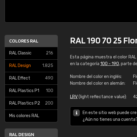
RAL 190 70 25 Flo
COLORES RAL
RAL Classic
216
Esta página muestra el color RA
en la categoría
100 - 190
, parte d
RAL Design
1.825
Nombre del color en inglés:
Fl
RAL Effect
490
Nombre del color en alemán:
Fl
RAL Plastics P1
100
LRV
(light reflectance value):
4
RAL Plastics P2
200
En este sitio web puede cre
Mis colores RAL
¿Aún no tienes una cuenta
RAL DESIGN