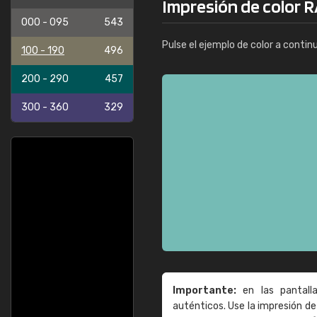
Impresión de color R
000 - 095
543
Pulse el ejemplo de color a contin
100 - 190
496
200 - 290
457
300 - 360
329
Importante:
en las pantall
auténticos. Use la impresión 