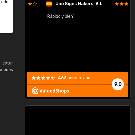
a de
Uno Signs Makers, S.L.
cil
"Rápido y bien"
"
c
a estar
puedes
463
comentarios
9,0