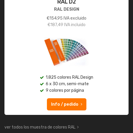
RAL D2
RAL DESIGN
€
154,95
IVA excluido
€
187,49
IVA incluido
1.825 colores RAL Design
6 x 30 cm, semi-mate
9 colores por página
Info / pedido
ver todos los muestra de colores RAL