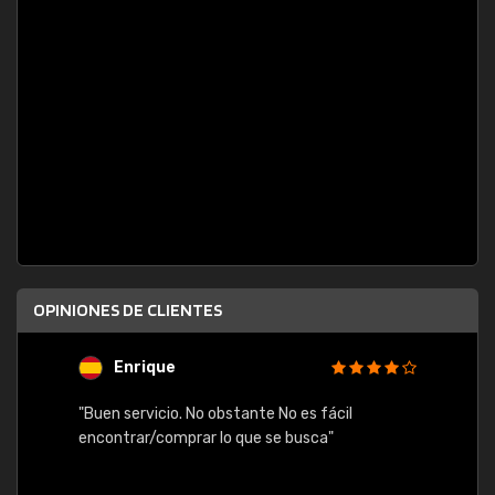
OPINIONES DE CLIENTES
Enrique
U
"Buen servicio. No obstante No es fácil
"Rápid
encontrar/comprar lo que se busca"