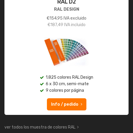
RAL D2
RAL DESIGN
€
154,95
IVA excluido
€
187,49
IVA incluido
1.825 colores RAL Design
6 x 30 cm, semi-mate
9 colores por página
Info / pedido
ver todos los muestra de colores RAL