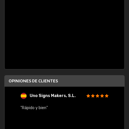
OPINIONES DE CLIENTES
Uno Signs Makers, S.L.
s
"Rápido y bien"
"Buen 
consu