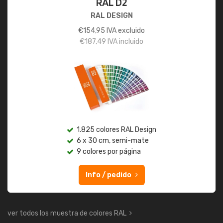
RAL D2
RAL DESIGN
€
154,95
IVA excluido
€
187,49
IVA incluido
1.825 colores RAL Design
6 x 30 cm, semi-mate
9 colores por página
Info / pedido
ver todos los muestra de colores RAL