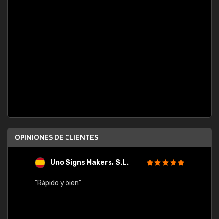
OPINIONES DE CLIENTES
Uno Signs Makers, S.L.
s
"Rápido y bien"
"Buen 
consu