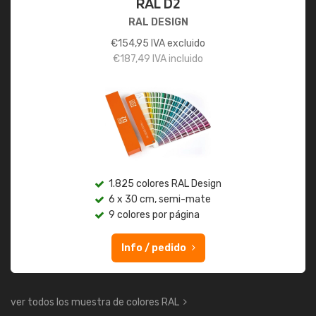
RAL D2
RAL DESIGN
€
154,95
IVA excluido
€
187,49
IVA incluido
1.825 colores RAL Design
6 x 30 cm, semi-mate
9 colores por página
Info / pedido
ver todos los muestra de colores RAL