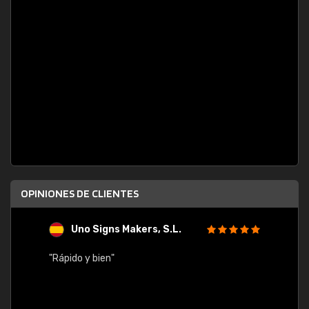
OPINIONES DE CLIENTES
Uno Signs Makers, S.L.
s
"Rápido y bien"
"Buen 
consu