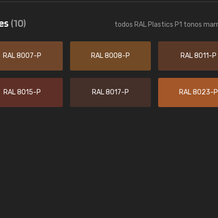
Enrique
nes
(10)
todos RAL Plastics P1 tonos mar
"Buen servicio. No obstante No es fá
encontrar/comprar lo que se busca"
RAL 8007-P
RAL 8008-P
RAL 8011-P
RAL 8015-P
RAL 8017-P
RAL 8023-P