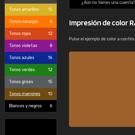
¿Aún no tienes una cuenta
Tonos amarillos
15
Impresión de color 
Tonos naranjas
6
Tonos rojos
12
Pulse el ejemplo de color a contin
Tonos violetas
8
Tonos azules
16
Tonos verdes
12
Tonos grises
15
Tonos marrones
10
Blancos y negros
6