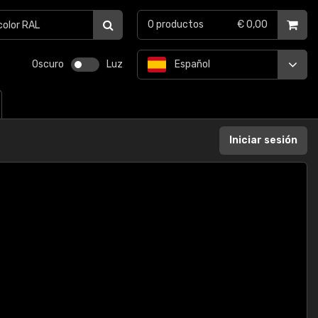
0
productos
€ 0,00
Oscuro
Luz
Español
Iniciar sesión