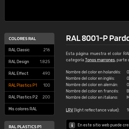
RAL 8001-P Pardo
COLORES RAL
RAL Classic
216
Esta página muestra el color R
categoría
Tonos marrones
, parte
RAL Design
1.825
Nombre del color en holandés:
O
RAL Effect
490
Nombre del color en inglés:
O
Nombre del color en alemán:
O
RAL Plastics P1
100
Nombre del color en francés:
B
RAL Plastics P2
200
Nombre del color en italiano:
M
Mis colores RAL
LRV
(light reflectance value):
1
En este sitio web puede cre
RAL PLASTICS P1