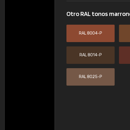
Otro RAL tonos marro
RAL 8004-P
RAL 8014-P
RAL 8025-P