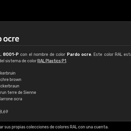
 ocre
AL
8001-P
con el nombre de color
Pardo ocre
. Este color RAL est
 del sistema de color
RAL Plastics P1
.
kerbruin
chre brown
€15
ckerbraun
run terre de Sienne
arrone ocra
RAL K7 a base de a
8,69
216 colores RAL Class
5 x 15 cm, brillo
ar sus propias colecciones de colores RAL con una cuenta.