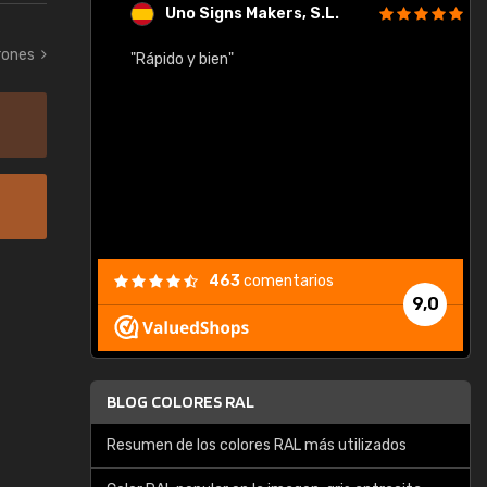
Uno Signs Makers, S.L.
rones
cil
"Rápido y bien"
"
c
463
comentarios
9,0
BLOG COLORES RAL
Resumen de los colores RAL más utilizados