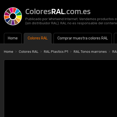
Colores
RAL
.com.es
Publicado por Whirlwind Internet. Vendemos productos of
(sin distribuidor RAL). RAL no es responsable del contenid
Home
Colores RAL
Comprar muestra colores RAL
Home
Colores RAL
RAL Plastics P1
RAL Tonos marrones
RA