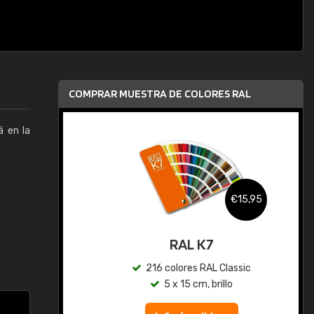
COMPRAR MUESTRA DE COLORES RAL
á en la
,95
€15,95
gua
RAL K7
ic
216 colores RAL Classic
5 x 15 cm, brillo