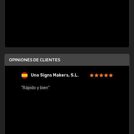
OPINIONES DE CLIENTES
Uno Signs Makers, S.L.
s
"Rápido y bien"
"Buen 
consu