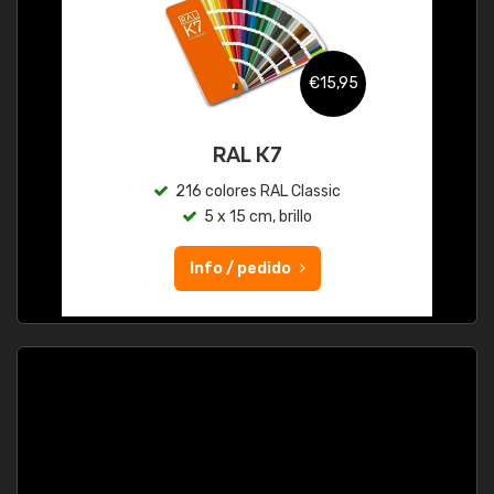
€15,95
RAL K7
216 colores RAL Classic
5 x 15 cm, brillo
Info / pedido