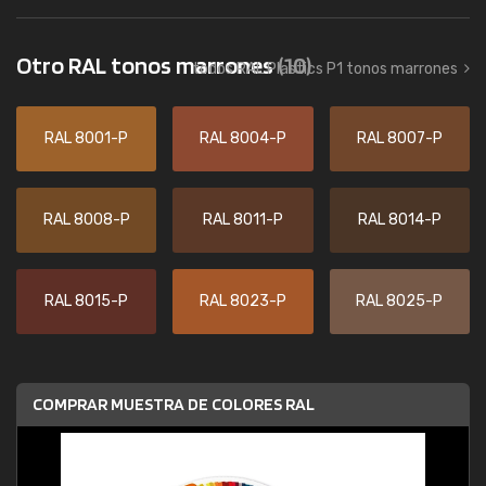
Otro RAL tonos marrones
(10)
todos RAL Plastics P1 tonos marrones
RAL 8001-P
RAL 8004-P
RAL 8007-P
RAL 8008-P
RAL 8011-P
RAL 8014-P
RAL 8015-P
RAL 8023-P
RAL 8025-P
COMPRAR MUESTRA DE COLORES RAL