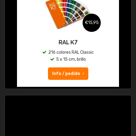
€15,95
RAL K7
216 colores RAL Classic
5 x 15 cm, brillo
Info / pedido