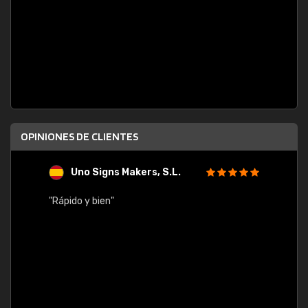
OPINIONES DE CLIENTES
Uno Signs Makers, S.L.
s
"Rápido y bien"
"Buen 
consu