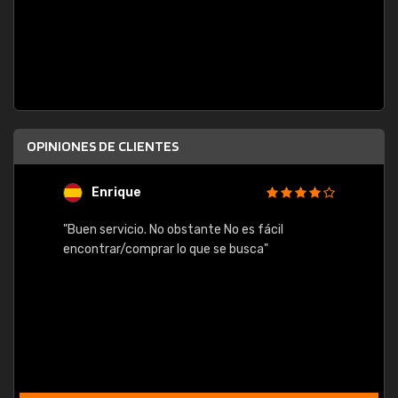
OPINIONES DE CLIENTES
Enrique
U
"Buen servicio. No obstante No es fácil
"Rápid
encontrar/comprar lo que se busca"