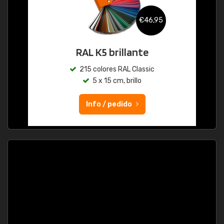
€46,95
RAL K5 brillante
215 colores RAL Classic
5 x 15 cm, brillo
Info / pedido