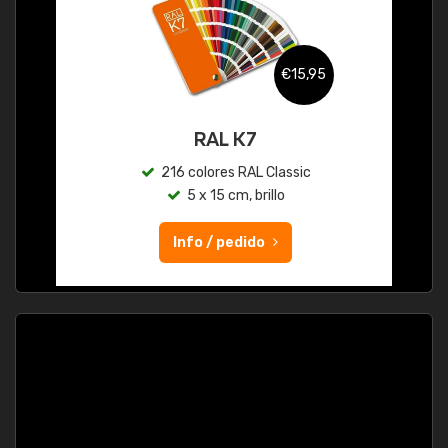
€15,95
RAL K7
216 colores RAL Classic
5 x 15 cm, brillo
Info / pedido