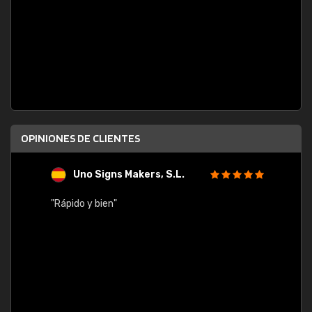
OPINIONES DE CLIENTES
Uno Signs Makers, S.L.
s
"Rápido y bien"
"Buen 
consu