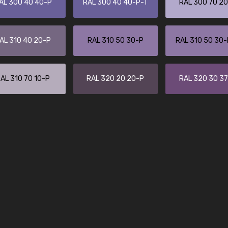
AL 300 40 40-P
RAL 300 40 40-P-T
RAL 300 70 2
Enrique
"Buen servicio. No obstante No es fá
encontrar/comprar lo que se busca"
AL 310 40 20-P
RAL 310 50 30-P
RAL 310 50 30
AL 310 70 10-P
RAL 320 20 20-P
RAL 320 30 3