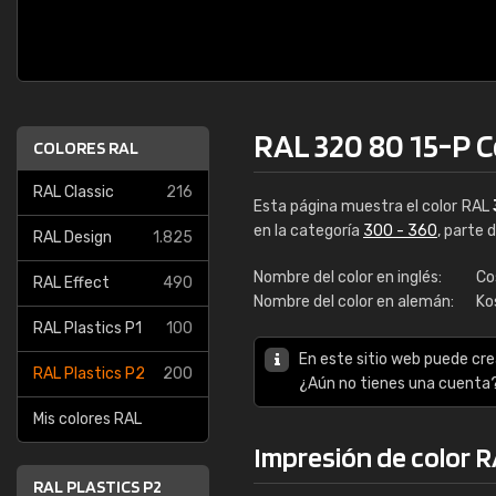
RAL 320 80 15-P 
COLORES RAL
RAL Classic
216
Esta página muestra el color RAL
en la categoría
300 - 360
, parte 
RAL Design
1.825
Nombre del color en inglés:
Co
RAL Effect
490
Nombre del color en alemán:
Ko
RAL Plastics P1
100
En este sitio web puede cre
RAL Plastics P2
200
¿Aún no tienes una cuenta
Mis colores RAL
Impresión de color 
RAL PLASTICS P2