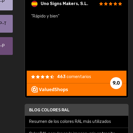
0-P
Uno Signs Makers, S.L.
cil
"Rápido y bien"
"
c
-P-T
7-P
463
comentarios
9,0
BLOG COLORES RAL
Resumen de los colores RAL más utilizados