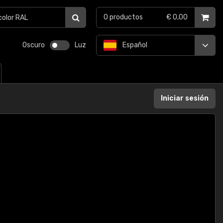
0
productos
€ 0,00
Oscuro
Luz
Español
Iniciar sesión