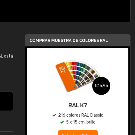
COMPRAR MUESTRA DE COLORES RAL
AL está
,95
€15,95
gua
RAL K7
ic
216 colores RAL Classic
5 x 15 cm, brillo