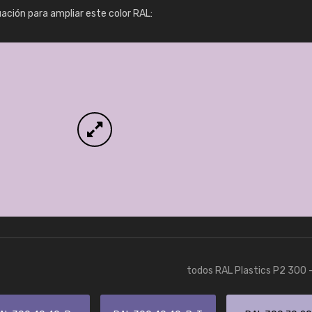
Info / pedido
uación para ampliar este color RAL:
todos RAL Plastics P2 300 