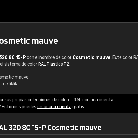
Cosmetic mauve
320 80 15-P
con el nombre de color
Cosmetic mauve
. Este color R
del sistema de color
RAL Plastics P2
.
smetic mauve
smetiklila
€15
ar sus propias colecciones de colores RAL con una cuenta.
RAL K7 a base de a
? Entonces puedes
crear una cuenta
gratis.
216 colores RAL Class
RAL 320 80 15-P Cosmetic mauve
5 x 15 cm, brillo