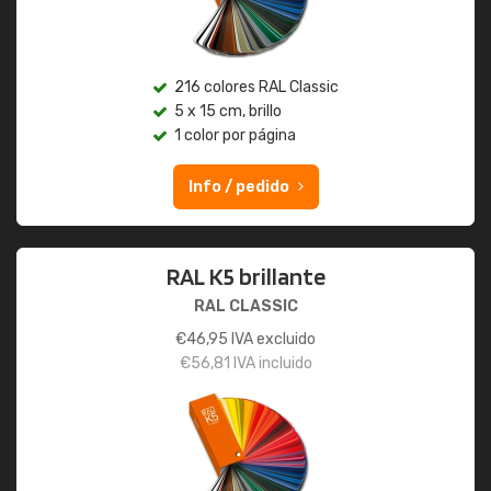
216 colores RAL Classic
5 x 15 cm, brillo
1 color por página
Info / pedido
RAL K5 brillante
RAL CLASSIC
€
46,95
IVA excluido
€
56,81
IVA incluido