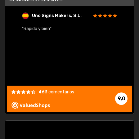
Uno Signs Makers, S.L.
s
"Rápido y bien"
"Buen 
consu
463
comentarios
9,0