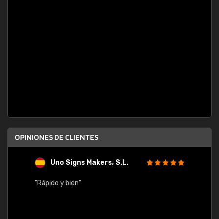
OPINIONES DE CLIENTES
Uno Signs Makers, S.L.
s
"Rápido y bien"
"Buen 
consu