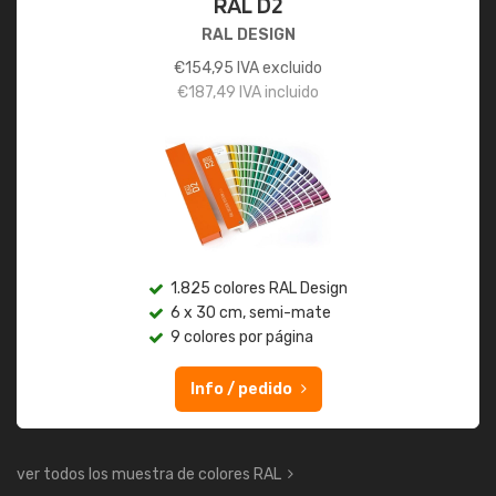
RAL D2
RAL DESIGN
€
154,95
IVA excluido
€
187,49
IVA incluido
1.825 colores RAL Design
6 x 30 cm, semi-mate
9 colores por página
Info / pedido
ver todos los muestra de colores RAL