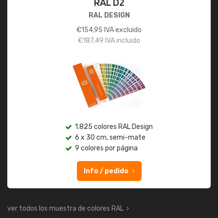
RAL D2
RAL DESIGN
€
154,95
IVA excluido
€
187,49
IVA incluido
1.825 colores RAL Design
6 x 30 cm, semi-mate
9 colores por página
Info / pedido
ver todos los muestra de colores RAL