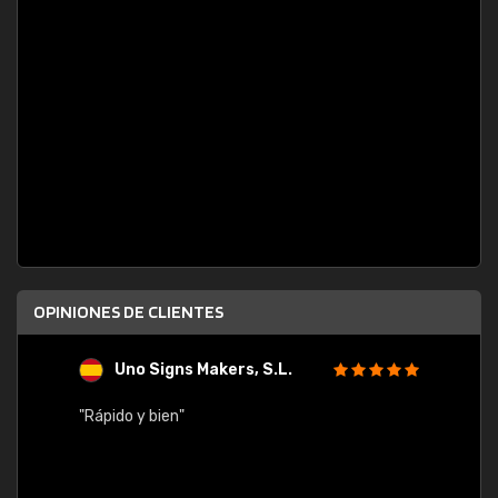
OPINIONES DE CLIENTES
Uno Signs Makers, S.L.
s
"Rápido y bien"
"Buen 
consu