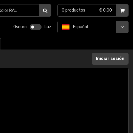
0
productos
€ 0,00
Oscuro
Luz
Español
Iniciar sesión