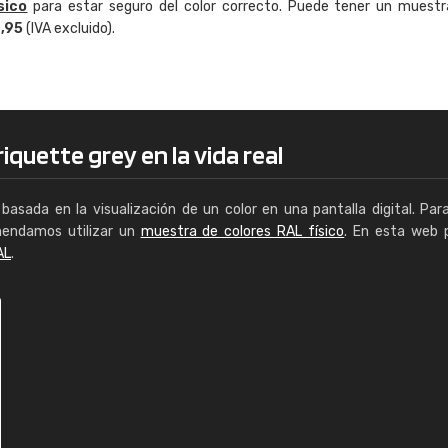
sico
para estar seguro del color correcto. Puede tener un muestr
Enrique
4,95
(IVA excluido).
"Buen servicio. No obstante No es fá
encontrar/comprar lo que se busca"
iquette grey en la vida real
basada en la visualización de un color en una pantalla digital. Par
mendamos utilizar un
muestra de colores RAL físico
. En esta web 
AL
.