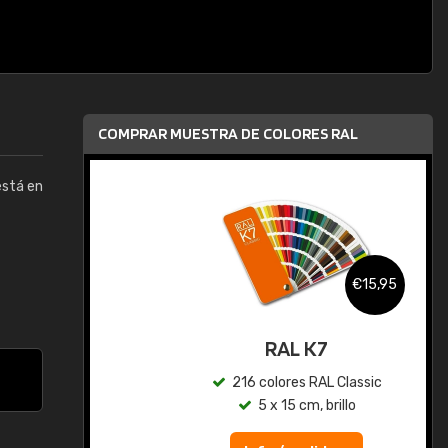
COMPRAR MUESTRA DE COLORES RAL
está en
,95
€15,95
gua
RAL K7
ic
216 colores RAL Classic
5 x 15 cm, brillo