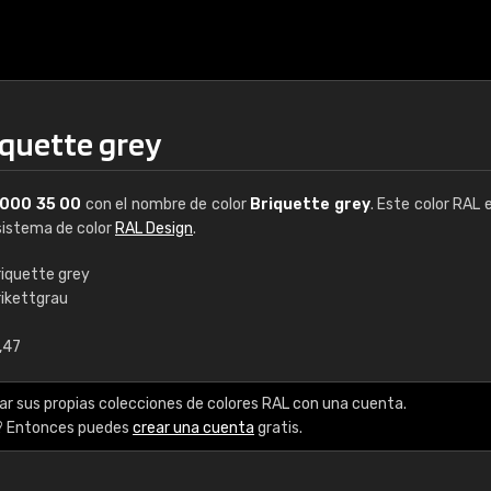
iquette grey
000 35 00
con el nombre de color
Briquette grey
. Este color RAL 
 sistema de color
RAL Design
.
riquette grey
rikettgrau
€15
,47
RAL K7 a base de a
ar sus propias colecciones de colores RAL con una cuenta.
216 colores RAL Class
? Entonces puedes
crear una cuenta
gratis.
5 x 15 cm, brillo