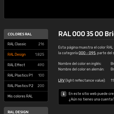
RAL 000 35 00 Br
COLORES RAL
RAL Classic
216
Esta página muestra el color RAL
la categoría
000 - 095
, parte del
RAL Design
1.825
Nombre del color en inglés:
B
RAL Effect
490
Nombre del color en alemán:
B
RAL Plastics P1
100
LRV
(light reflectance value):
11
RAL Plastics P2
200
En este sitio web puede cre
Mis colores RAL
¿Aún no tienes una cuenta
RAL DESIGN