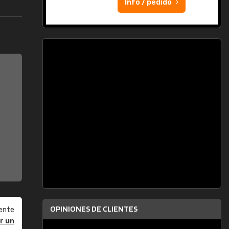
Info / pedido
OPINIONES DE CLIENTES
ente
r un