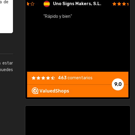
a de
Uno Signs Makers, S.L.
cil
"Rápido y bien"
"
c
a estar
puedes
463
comentarios
9,0