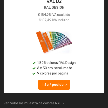
RAL D2
RAL DESIGN
€
154,95
IVA excluido
€
187,49
IVA incluido
1.825 colores RAL Design
6 x 30 cm, semi-mate
9 colores por página
Info / pedido
ver todos los muestra de colores RAL