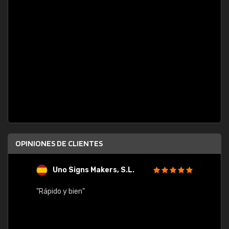
OPINIONES DE CLIENTES
Uno Signs Makers, S.L.
s
"Rápido y bien"
"Buen 
consu