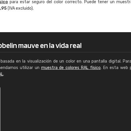
sico
para estar seguro del color correcto. Puede tener un muestr
Enrique
4,95
(IVA excluido).
"Buen servicio. No obstante No es fá
encontrar/comprar lo que se busca"
belin mauve en la vida real
basada en la visualización de un color en una pantalla digital. Par
mendamos utilizar un
muestra de colores RAL físico
. En esta web 
AL
.