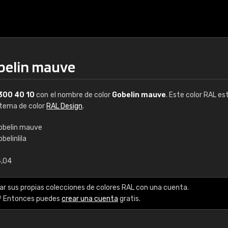
belin mauve
300 40 10
con el nombre de color
Gobelin mauve
. Este color RAL es
istema de color
RAL Design
.
obelin mauve
belinlila
€15
4,04
RAL K7 a base de a
ar sus propias colecciones de colores RAL con una cuenta.
216 colores RAL Class
? Entonces puedes
crear una cuenta
gratis.
5 x 15 cm, brillo