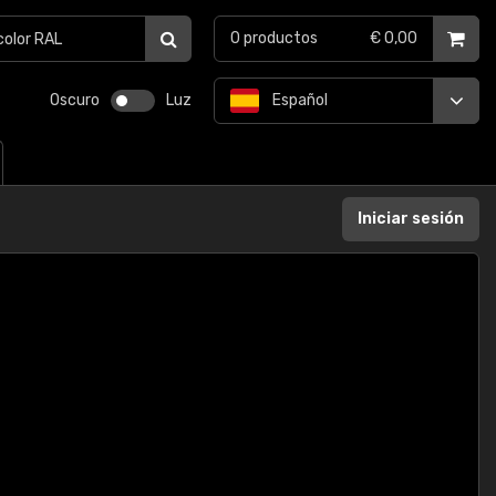
0
productos
€ 0,00
Oscuro
Luz
Español
Iniciar sesión