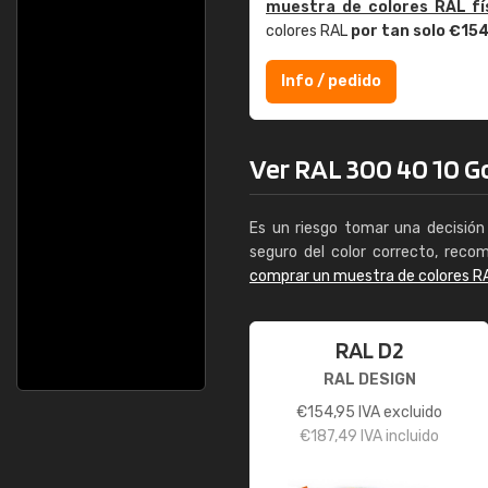
muestra de colores RAL fí
colores RAL
por tan solo €15
Info / pedido
Ver RAL 300 40 10 Go
Es un riesgo tomar una decisión 
seguro del color correcto, reco
comprar un muestra de colores R
RAL D2
RAL DESIGN
€
154,95
IVA excluido
€
187,49
IVA incluido