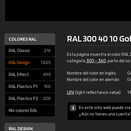
RAL 300 40 10 Go
COLORES RAL
RAL Classic
216
Esta página muestra el color RAL
categoría
300 - 360
, parte del s
RAL Design
1.825
Nombre del color en inglés:
G
RAL Effect
490
Nombre del color en alemán:
Go
RAL Plastics P1
100
LRV
(light reflectance value):
1
RAL Plastics P2
200
En este sitio web puede cre
Mis colores RAL
¿Aún no tienes una cuenta
RAL DESIGN