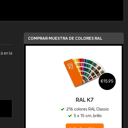
COMPRAR MUESTRA DE COLORES RAL
tá en la
,95
€15,95
gua
RAL K7
ic
216 colores RAL Classic
5 x 15 cm, brillo