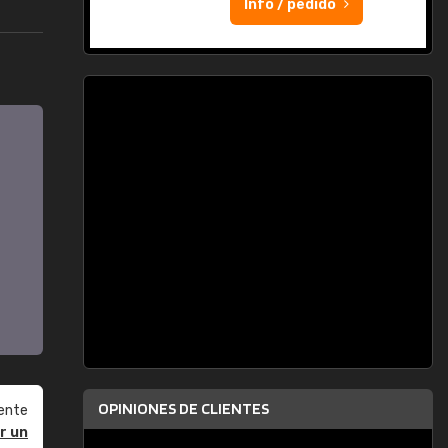
Info / pedido
OPINIONES DE CLIENTES
ente
r un