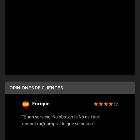
OPINIONES DE CLIENTES
Enrique
U
"Buen servicio. No obstante No es fácil
"Rápid
table,
encontrar/comprar lo que se busca"