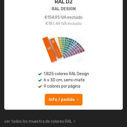
RAL D2
RAL DESIGN
€
154,95
IVA excluido
€
187,49
IVA incluido
1.825 colores RAL Design
6 x 30 cm, semi-mate
9 colores por página
Info / pedido
ver todos los muestra de colores RAL