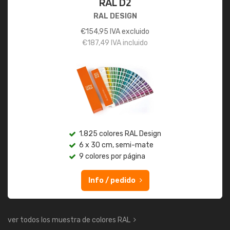
RAL D2
RAL DESIGN
€
154,95
IVA excluido
€
187,49
IVA incluido
1.825 colores RAL Design
6 x 30 cm, semi-mate
9 colores por página
Info / pedido
ver todos los muestra de colores RAL