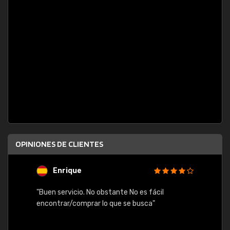
OPINIONES DE CLIENTES
Enrique
U
"Buen servicio. No obstante No es fácil
"Rápid
table,
encontrar/comprar lo que se busca"