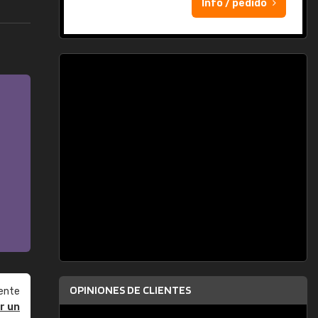
Info / pedido
OPINIONES DE CLIENTES
ente
r un