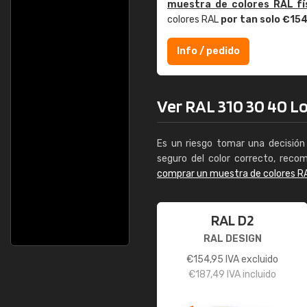
muestra de colores RAL fí
colores RAL
por tan solo €15
Info / pedido
Ver RAL 310 30 40 Lo
Es un riesgo tomar una decisión 
seguro del color correcto, reco
comprar un muestra de colores R
RAL D2
RAL DESIGN
€
154,95
IVA excluido
€
187,49
IVA incluido