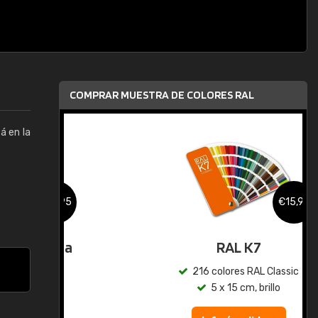
COMPRAR MUESTRA DE COLORES RAL
á en la
,95
€15,95
gua
RAL K7
ic
216 colores RAL Classic
5 x 15 cm, brillo