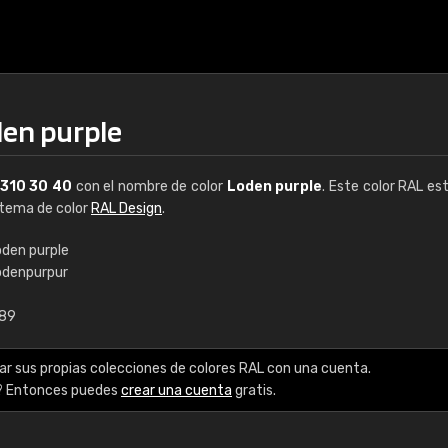
den purple
310 30 40
con el nombre de color
Loden purple
. Este color RAL est
istema de color
RAL Design
.
oden purple
odenpurpur
€15
,89
RAL K7 a base de a
ar sus propias colecciones de colores RAL con una cuenta.
216 colores RAL Class
? Entonces puedes
crear una cuenta
gratis.
5 x 15 cm, brillo