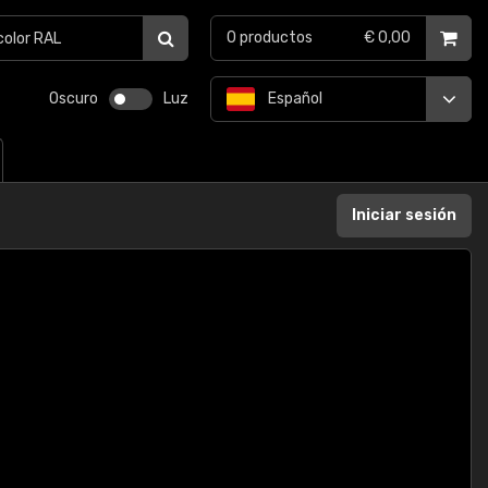
0
productos
€ 0,00
Oscuro
Luz
Español
Iniciar sesión