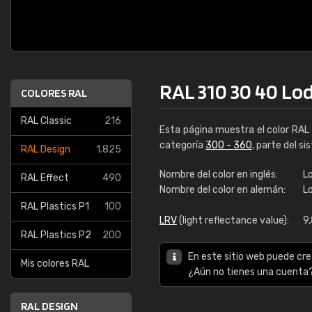
RAL 310 30 40 Lo
COLORES RAL
RAL Classic
216
Esta página muestra el color RAL
categoría
300 - 360
, parte del s
RAL Design
1.825
Nombre del color en inglés:
L
RAL Effect
490
Nombre del color en alemán:
L
RAL Plastics P1
100
LRV
(light reflectance value):
9
RAL Plastics P2
200
En este sitio web puede cre
Mis colores RAL
¿Aún no tienes una cuenta
RAL DESIGN