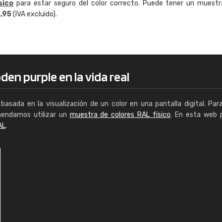
sico
para estar seguro del color correcto. Puede tener un muestr
Enrique
4,95
(IVA excluido).
"Buen servicio. No obstante No es fá
encontrar/comprar lo que se busca"
den purple en la vida real
basada en la visualización de un color en una pantalla digital. Par
mendamos utilizar un
muestra de colores RAL físico
. En esta web 
AL
.