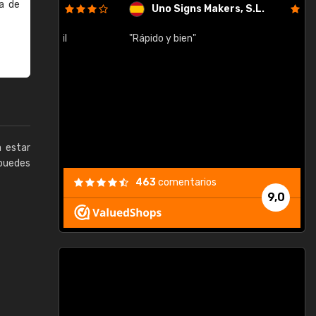
a de
Uno Signs Makers, S.L.
cil
"Rápido y bien"
"
c
a estar
puedes
463
comentarios
9,0