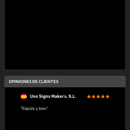
OPINIONES DE CLIENTES
Uno Signs Makers, S.L.
s
"Rápido y bien"
"Buen 
consu