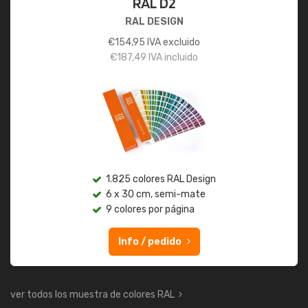
RAL D2
RAL DESIGN
€
154,95
IVA excluido
€
187,49
IVA incluido
1.825 colores RAL Design
6 x 30 cm, semi-mate
9 colores por página
Info / pedido
ver todos los muestra de colores RAL