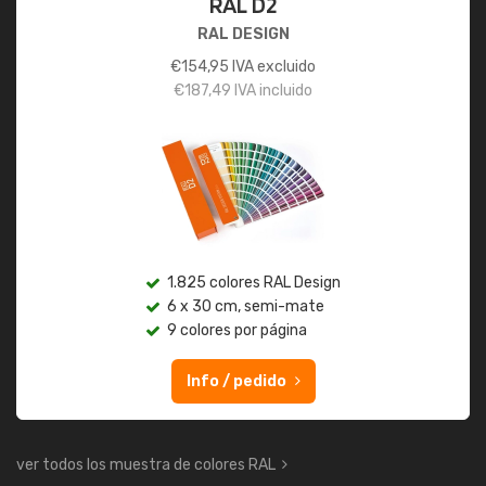
RAL D2
RAL DESIGN
€
154,95
IVA excluido
€
187,49
IVA incluido
1.825 colores RAL Design
6 x 30 cm, semi-mate
9 colores por página
Info / pedido
ver todos los muestra de colores RAL