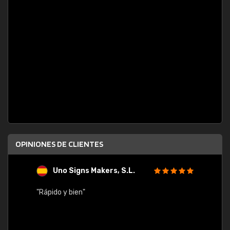
OPINIONES DE CLIENTES
Uno Signs Makers, S.L.
s
"Rápido y bien"
"Buen 
consu