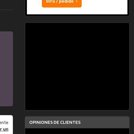
Info / pedido
OPINIONES DE CLIENTES
ente
r un