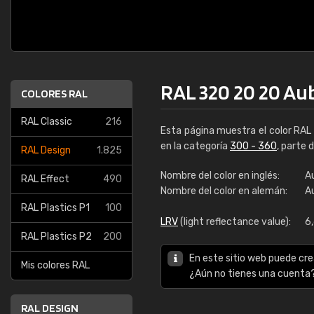
RAL 320 20 20 A
COLORES RAL
RAL Classic
216
Esta página muestra el color RA
en la categoría
300 - 360
, parte 
RAL Design
1.825
Nombre del color en inglés:
A
RAL Effect
490
Nombre del color en alemán:
Au
RAL Plastics P1
100
LRV
(light reflectance value):
6
RAL Plastics P2
200
En este sitio web puede cre
Mis colores RAL
¿Aún no tienes una cuenta
RAL DESIGN