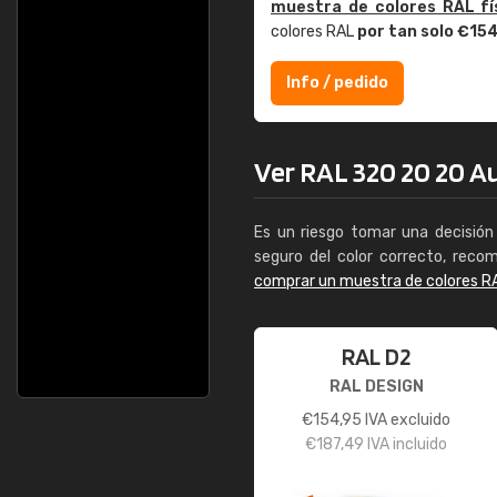
muestra de colores RAL fí
colores RAL
por tan solo €15
Info / pedido
Ver RAL 320 20 20 Au
Es un riesgo tomar una decisión 
seguro del color correcto, reco
comprar un muestra de colores R
RAL D2
RAL DESIGN
€
154,95
IVA excluido
€
187,49
IVA incluido