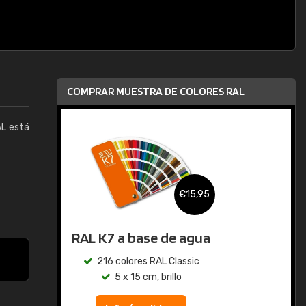
COMPRAR MUESTRA DE COLORES RAL
AL está
,95
€15,95
gua
RAL K7
ic
216 colores RAL Classic
5 x 15 cm, brillo