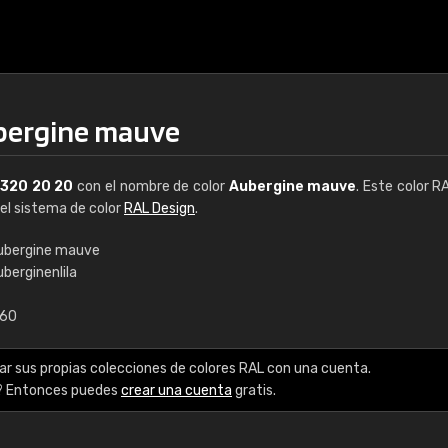
ubergine mauve
L
320 20 20
con el nombre de color
Aubergine mauve
. Este color R
del sistema de color
RAL Design
.
ubergine mauve
berginenlila
€15
,60
RAL K7 a base de a
ar sus propias colecciones de colores RAL con una cuenta.
216 colores RAL Class
? Entonces puedes
crear una cuenta
gratis.
5 x 15 cm, brillo