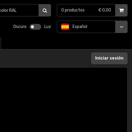
0
productos
€ 0,00
Oscuro
Luz
Español
Iniciar sesión