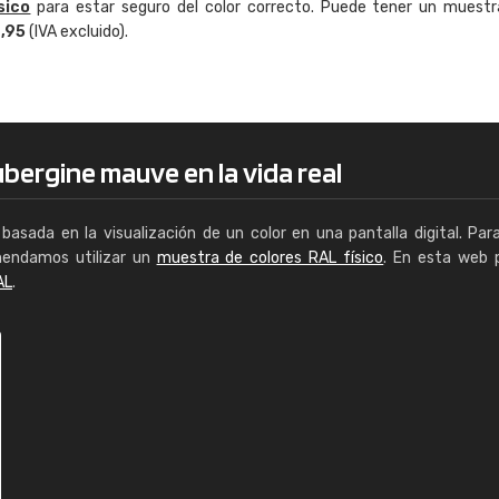
sico
para estar seguro del color correcto. Puede tener un muestr
Enrique
4,95
(IVA excluido).
"Buen servicio. No obstante No es fá
encontrar/comprar lo que se busca"
bergine mauve en la vida real
basada en la visualización de un color en una pantalla digital. Par
mendamos utilizar un
muestra de colores RAL físico
. En esta web 
AL
.