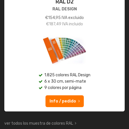
RAL D2
RAL DESIGN
€
154,95
IVA excluido
€
187,49
IVA incluido
1.825 colores RAL Design
6 x 30 cm, semi-mate
9 colores por página
Info / pedido
ver todos los muestra de colores RAL