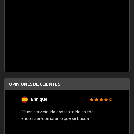
OPINIONES DE CLIENTES
Enrique
U
"Buen servicio. No obstante No es fácil
"Rápid
table,
encontrar/comprar lo que se busca"