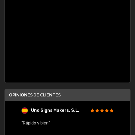
OPINIONES DE CLIENTES
Uno Signs Makers, S.L.
s
"Rápido y bien"
"Buen 
consu