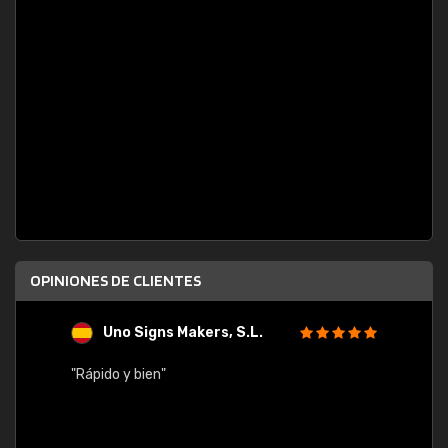
OPINIONES DE CLIENTES
Uno Signs Makers, S.L.
s
"Rápido y bien"
"Buen 
consu