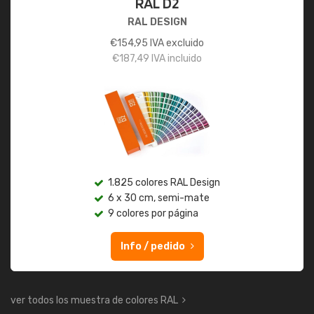
RAL D2
RAL DESIGN
€
154,95
IVA excluido
€
187,49
IVA incluido
1.825 colores RAL Design
6 x 30 cm, semi-mate
9 colores por página
Info / pedido
ver todos los muestra de colores RAL