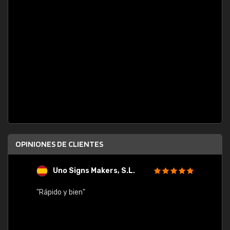
OPINIONES DE CLIENTES
Uno Signs Makers, S.L.
s
"Rápido y bien"
"Buen 
consu