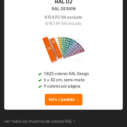
RAL D2
RAL DESIGN
€
154,95
IVA excluido
€
187,49
IVA incluido
1.825 colores RAL Design
6 x 30 cm, semi-mate
9 colores por página
Info / pedido
ver todos los muestra de colores RAL