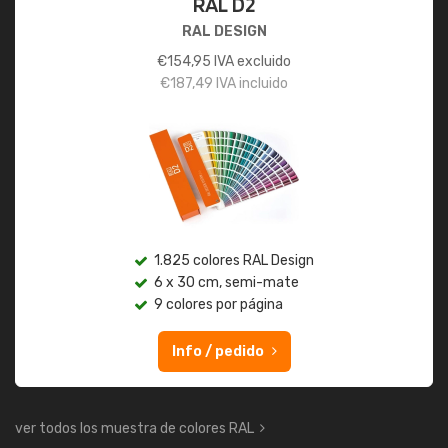
RAL D2
RAL DESIGN
€
154,95
IVA excluido
€
187,49
IVA incluido
1.825 colores RAL Design
6 x 30 cm, semi-mate
9 colores por página
Info / pedido
ver todos los muestra de colores RAL