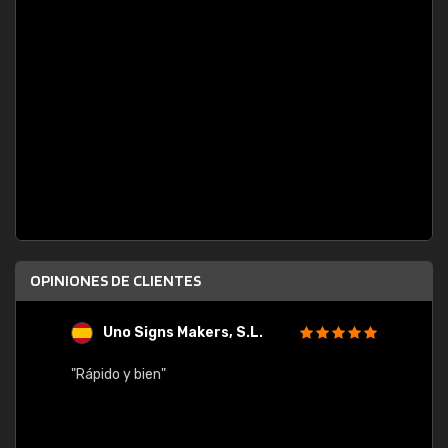
OPINIONES DE CLIENTES
Uno Signs Makers, S.L.
s
"Rápido y bien"
"Buen 
consu