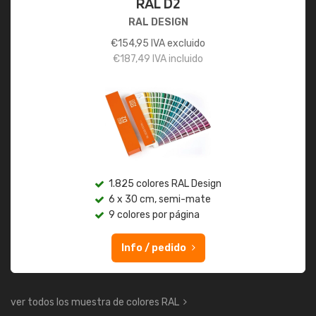
RAL D2
RAL DESIGN
€
154,95
IVA excluido
€
187,49
IVA incluido
1.825 colores RAL Design
6 x 30 cm, semi-mate
9 colores por página
Info / pedido
ver todos los muestra de colores RAL