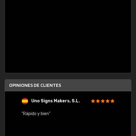
OPINIONES DE CLIENTES
Uno Signs Makers, S.L.
s
"Rápido y bien"
"Buen 
consu