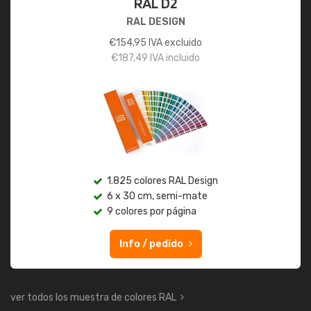
RAL D2
RAL DESIGN
€
154,95
IVA excluido
€
187,49
IVA incluido
1.825 colores RAL Design
6 x 30 cm, semi-mate
9 colores por página
Info / pedido
ver todos los muestra de colores RAL