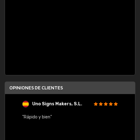
OPINIONES DE CLIENTES
Uno Signs Makers, S.L.
s
"Rápido y bien"
"Buen 
consu