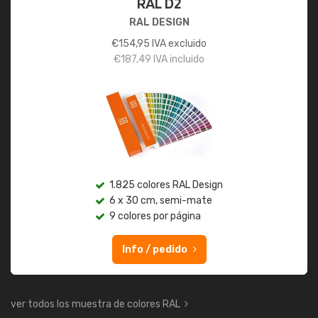
RAL D2
RAL DESIGN
€
154,95
IVA excluido
€
187,49
IVA incluido
1.825 colores RAL Design
6 x 30 cm, semi-mate
9 colores por página
Info / pedido
ver todos los muestra de colores RAL