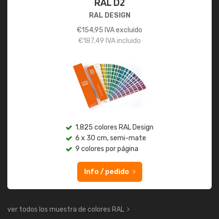
RAL D2
RAL DESIGN
€
154,95
IVA excluido
€
187,49
IVA incluido
1.825 colores RAL Design
6 x 30 cm, semi-mate
9 colores por página
Info / pedido
ver todos los muestra de colores RAL