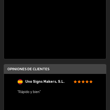
OPINIONES DE CLIENTES
Uno Signs Makers, S.L.
s
"Rápido y bien"
"Buen 
consu