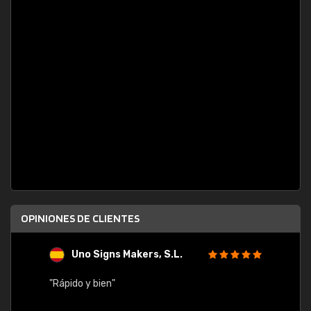
OPINIONES DE CLIENTES
Uno Signs Makers, S.L.
s
"Rápido y bien"
"Buen 
consu