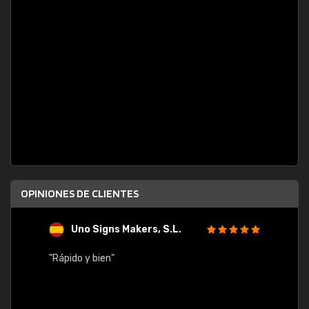
OPINIONES DE CLIENTES
Uno Signs Makers, S.L.
s
"Rápido y bien"
"Buen 
consu