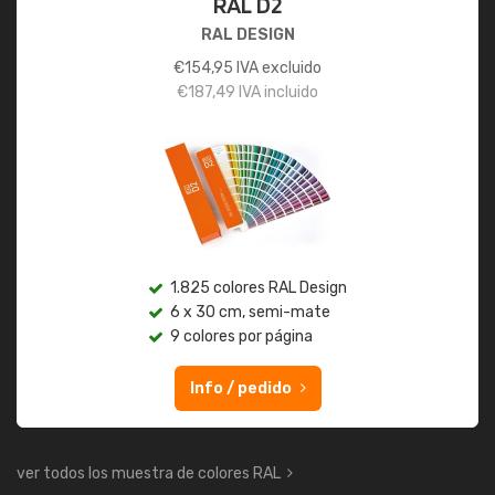
RAL D2
RAL DESIGN
€
154,95
IVA excluido
€
187,49
IVA incluido
1.825 colores RAL Design
6 x 30 cm, semi-mate
9 colores por página
Info / pedido
ver todos los muestra de colores RAL