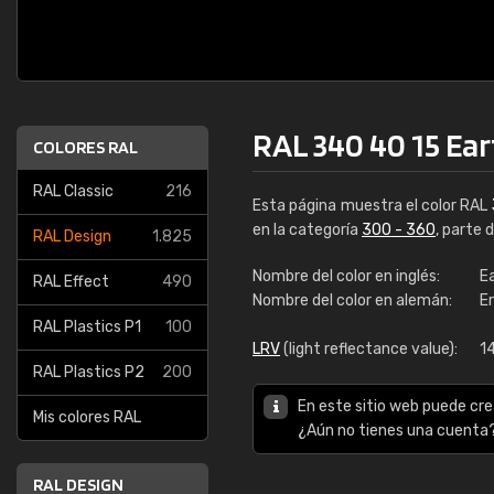
RAL 340 40 15 Ear
COLORES RAL
RAL Classic
216
Esta página muestra el color RAL
en la categoría
300 - 360
, parte 
RAL Design
1.825
Nombre del color en inglés:
E
RAL Effect
490
Nombre del color en alemán:
E
RAL Plastics P1
100
LRV
(light reflectance value):
1
RAL Plastics P2
200
En este sitio web puede cre
Mis colores RAL
¿Aún no tienes una cuenta
RAL DESIGN