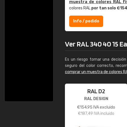
muestra de colores RAL fí
colores RAL
por tan solo €15
Info / pedido
Ver RAL 340 40 15 Ear
Es un riesgo tomar una decisión 
seguro del color correcto, reco
comprar un muestra de colores R
RAL D2
RAL DESIGN
€
154,95
IVA excluido
€
187,49
IVA incluido