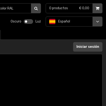
0
productos
€ 0,00
Oscuro
Luz
Español
Iniciar sesión