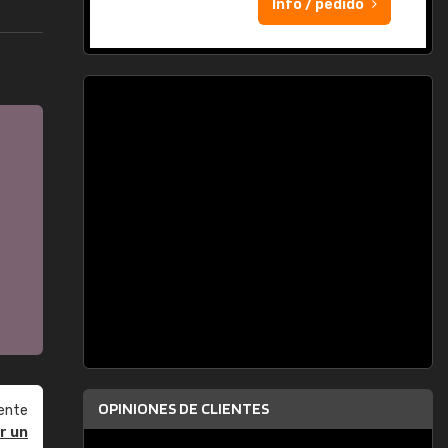
Info / pedido
OPINIONES DE CLIENTES
ente
r un