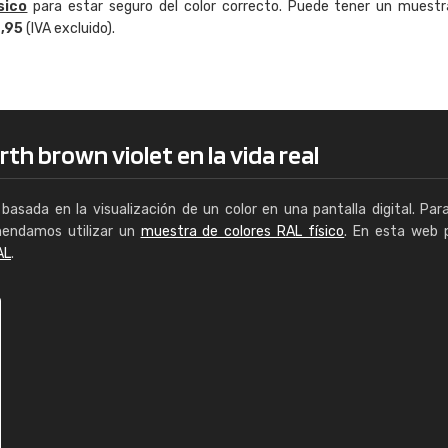
sico
para estar seguro del color correcto. Puede tener un muestr
Enrique
4,95
(IVA excluido).
"Buen servicio. No obstante No es fá
encontrar/comprar lo que se busca"
th brown violet en la vida real
basada en la visualización de un color en una pantalla digital. Par
mendamos utilizar un
muestra de colores RAL físico
. En esta web 
AL
.