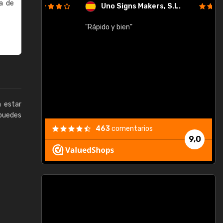
a de
Uno Signs Makers, S.L.
cil
"Rápido y bien"
"
c
a estar
puedes
463
comentarios
9,0