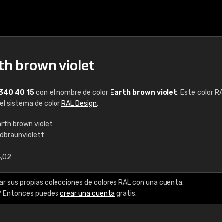
th brown violet
340 40 15
con el nombre de color
Earth brown violet
. Este color R
del sistema de color
RAL Design
.
arth brown violet
rdbraunviolett
€15
4,02
RAL K7 a base de a
ar sus propias colecciones de colores RAL con una cuenta.
216 colores RAL Class
? Entonces puedes
crear una cuenta
gratis.
5 x 15 cm, brillo