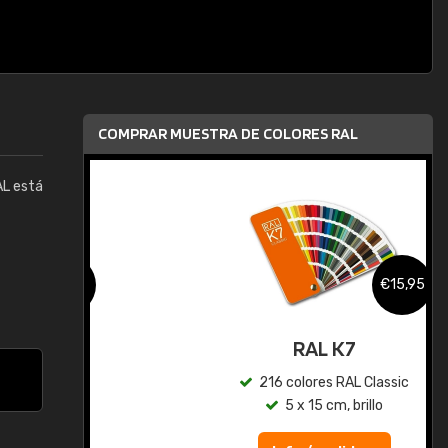
COMPRAR MUESTRA DE COLORES RAL
AL está
,95
€15,95
gua
RAL K7
ic
216 colores RAL Classic
5 x 15 cm, brillo