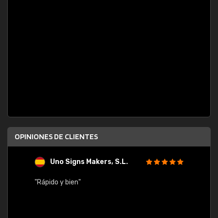
OPINIONES DE CLIENTES
Uno Signs Makers, S.L.
s
"Rápido y bien"
"Buen 
consu