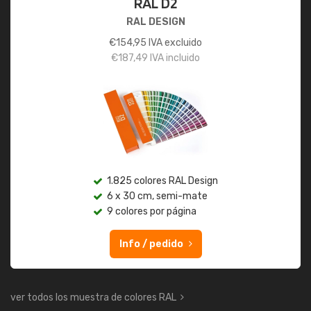
RAL D2
RAL DESIGN
€
154,95
IVA excluido
€
187,49
IVA incluido
1.825 colores RAL Design
6 x 30 cm, semi-mate
9 colores por página
Info / pedido
ver todos los muestra de colores RAL