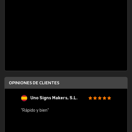
OPINIONES DE CLIENTES
Uno Signs Makers, S.L.
s
"Rápido y bien"
"Buen 
consu