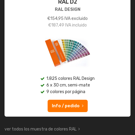
RAL D2
RAL DESIGN
€
154,95
IVA excluido
€
187,49
IVA incluido
1.825 colores RAL Design
6 x 30 cm, semi-mate
9 colores por página
Info / pedido
ver todos los muestra de colores RAL